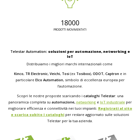
18000
PRODOTTI MOVIMENTATI
Telestar Automation
: soluzioni per automazione, networking e
IoT
Distribuiamo i migliori marchi internazionali come
Kinco
,
TR Electronic
,
Veichi
,
Tosi
(ex
Tosibox
),
ODOT
,
Captron
e in
particolare
Elco Automation
, simbolo di eccellenza europea per
l’automazione.
Scopri le nostre proposte scaricando i
cataloghi Telestar
: una
panoramica completa su
automazione,
networking
e
IoT industriale
per
migliorare efficienza e connettività nei tuoi impianti.
Registrati al sito
e scarica subito i cataloghi
per restare aggiornato sulle soluzioni
Telestar per la tua azienda.