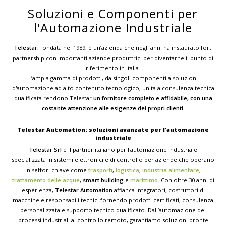
Soluzioni e Componenti per
l'Automazione Industriale
Telestar
, fondata nel 1989, è un’azienda che negli anni ha instaurato forti
partnership con importanti aziende produttrici per diventarne il punto di
riferimento in Italia.
L’ampia gamma di prodotti, da singoli componenti a soluzioni
d'automazione ad alto contenuto tecnologico, unita a consulenza tecnica
qualificata rendono Telestar
un fornitore completo e affidabile, con una
costante attenzione alle esigenze dei propri clienti.
Telestar Automation: soluzioni avanzate per l'automazione
industriale
Telestar Srl
è il partner italiano per l'automazione industriale
specializzata in sistemi elettronici e di controllo per aziende che operano
in settori chiave come
trasporti
,
logistica
,
industria alimentare
,
trattamento delle acque
,
smart building
e
marittimo
. Con oltre 30 anni di
esperienza,
Telestar Automation
affianca integratori, costruttori di
macchine e responsabili tecnici fornendo prodotti certificati, consulenza
personalizzata e supporto tecnico qualificato. Dall’automazione dei
processi industriali al controllo remoto, garantiamo soluzioni pronte