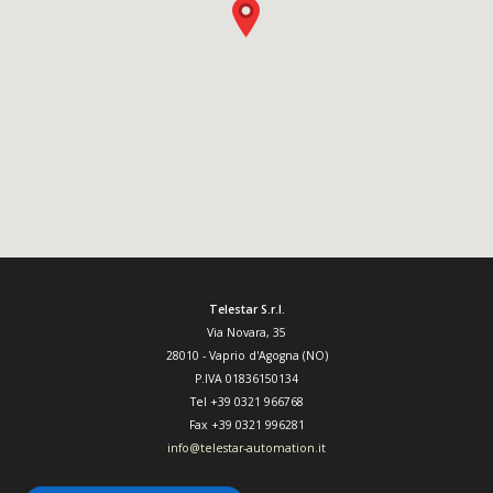
Telestar S.r.l.
Via Novara, 35
28010
-
Vaprio d'Agogna (NO)
P.IVA 01836150134
Tel
+39 0321 966768
Fax
+39 0321 996281
info@telestar-automation.it