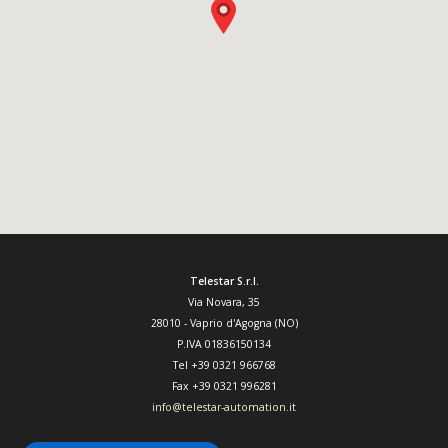
Telestar S.r.l.
Via Novara, 35
28010
-
Vaprio d'Agogna (NO)
P.IVA 01836150134
Tel
+39 0321 966768
Fax
+39 0321 996281
info@telestar-automation.it