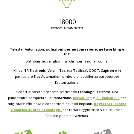
18000
PRODOTTI MOVIMENTATI
Telestar Automation
: soluzioni per automazione, networking e
IoT
Distribuiamo i migliori marchi internazionali come
Kinco
,
TR Electronic
,
Veichi
,
Tosi
(ex
Tosibox
),
ODOT
,
Captron
e in
particolare
Elco Automation
, simbolo di eccellenza europea per
l’automazione.
Scopri le nostre proposte scaricando i
cataloghi Telestar
: una
panoramica completa su
automazione,
networking
e
IoT industriale
per
migliorare efficienza e connettività nei tuoi impianti.
Registrati al sito
e scarica subito i cataloghi
per restare aggiornato sulle soluzioni
Telestar per la tua azienda.