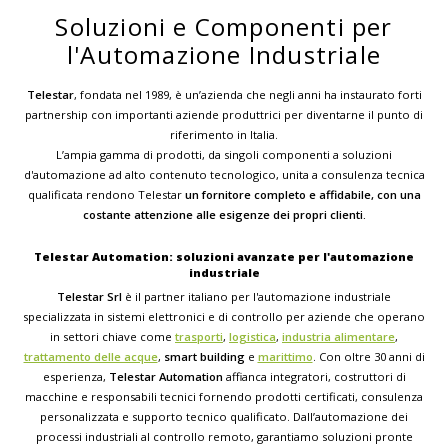
Soluzioni e Componenti per
l'Automazione Industriale
Telestar
, fondata nel 1989, è un’azienda che negli anni ha instaurato forti
partnership con importanti aziende produttrici per diventarne il punto di
riferimento in Italia.
L’ampia gamma di prodotti, da singoli componenti a soluzioni
d'automazione ad alto contenuto tecnologico, unita a consulenza tecnica
qualificata rendono Telestar
un fornitore completo e affidabile, con una
costante attenzione alle esigenze dei propri clienti.
Telestar Automation: soluzioni avanzate per l'automazione
industriale
Telestar Srl
è il partner italiano per l'automazione industriale
specializzata in sistemi elettronici e di controllo per aziende che operano
in settori chiave come
trasporti
,
logistica
,
industria alimentare
,
trattamento delle acque
,
smart building
e
marittimo
. Con oltre 30 anni di
esperienza,
Telestar Automation
affianca integratori, costruttori di
macchine e responsabili tecnici fornendo prodotti certificati, consulenza
personalizzata e supporto tecnico qualificato. Dall’automazione dei
processi industriali al controllo remoto, garantiamo soluzioni pronte