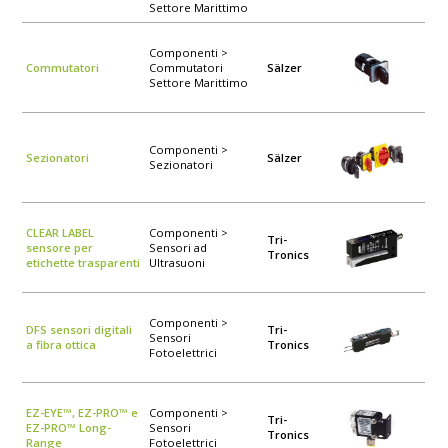
Settore Marittimo
Componenti >
Commutatori
Commutatori
Sälzer
Settore Marittimo
Componenti >
Sezionatori
Sälzer
Sezionatori
CLEAR LABEL
Componenti >
Tri-
sensore per
Sensori ad
Tronics
etichette trasparenti
Ultrasuoni
Componenti >
DFS sensori digitali
Tri-
Sensori
a fibra ottica
Tronics
Fotoelettrici
EZ-EYE™, EZ-PRO™ e
Componenti >
Tri-
EZ-PRO™ Long-
Sensori
Tronics
Range
Fotoelettrici