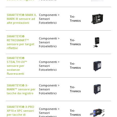
SMARTEYE® MARK II,
Componenti >
Tri-
MARK III sensore ad
Sensori
Tronics
alte prestazioni
Fotoelettrici
SMARTEYE®
Componenti >
RETROSMART™
Tri-
Sensori
sensore per target
Tronics
Fotoelettrici
riflettivi
SMARTEYE®
STEALTH-UV™
Componenti >
Tri-
sensore per
Sensori
Tronics
sostanze
Fotoelettrici
fluorescenti
SMARTEYE® X-
Componenti >
Tri-
MARK™ sensore per
Sensori
Tronics
tacche da registro
Fotoelettrici
SMARTEYE® X-PRO
Componenti >
XP10 e XPC sensori
Tri-
Sensori
per tacche di
Tronics
Fotoelettrici