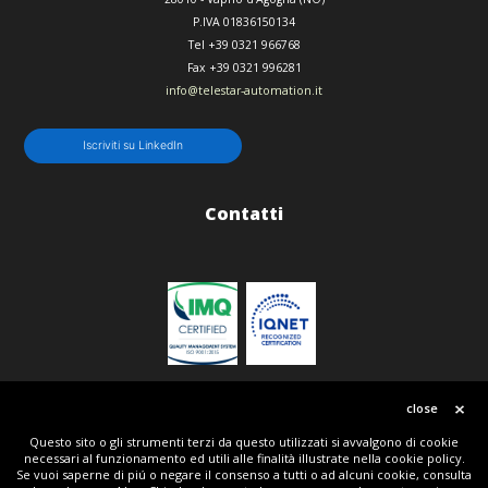
P.IVA 01836150134
Tel
+39 0321 966768
Fax
+39 0321 996281
info@telestar-automation.it
Iscriviti su LinkedIn
Contatti
Politica qualità
close
Questo sito o gli strumenti terzi da questo utilizzati si avvalgono di cookie
necessari al funzionamento ed utili alle finalità illustrate nella cookie policy.
© Copyright 2018 | All Rights Reserved | Telestar srl P.IVA IT01836150134 | Powered by Tripla
Se vuoi saperne di piú o negare il consenso a tutti o ad alcuni cookie, consulta
W + Telestar