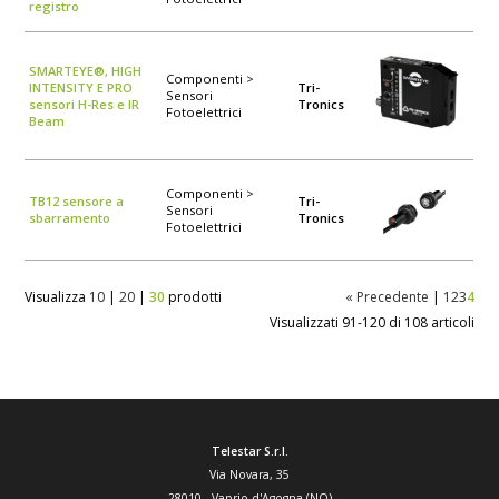
registro
SMARTEYE®, HIGH
Componenti >
INTENSITY E PRO
Tri-
Sensori
sensori H-Res e IR
Tronics
Fotoelettrici
Beam
Componenti >
TB12 sensore a
Tri-
Sensori
sbarramento
Tronics
Fotoelettrici
Visualizza
10
|
20
|
30
prodotti
« Precedente
|
1
2
3
4
Visualizzati 91-120 di 108 articoli
Telestar S.r.l.
Via Novara, 35
28010
-
Vaprio d'Agogna (NO)