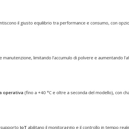
tiscono il giusto equilibrio tra performance e consumo, con opzion
e manutenzione, limitando l’accumulo di polvere e aumentando l’aff
a operativa
(fino a +40 °C e oltre a seconda del modello), con ch
 e supporto
IoT
abilitano il monitoraggio e il controllo in tempo rea