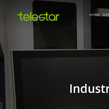
HOME
AZ
Indust