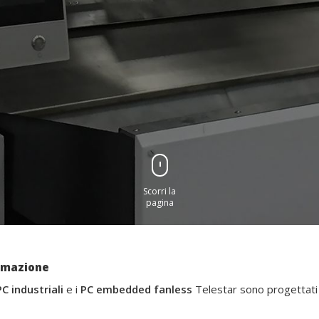
Scorri la
pagina
tomazione
PC industriali
e i
PC embedded fanless
Telestar sono progettati p