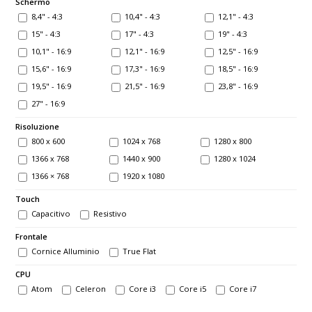
Schermo
8,4" - 4:3
10,4" - 4:3
12,1" - 4:3
15" - 4:3
17" - 4:3
19" - 4:3
10,1" - 16:9
12,1" - 16:9
12,5" - 16:9
15,6" - 16:9
17,3" - 16:9
18,5" - 16:9
19,5" - 16:9
21,5" - 16:9
23,8" - 16:9
27" - 16:9
Risoluzione
800 x 600
1024 x 768
1280 x 800
1366 x 768
1440 x 900
1280 x 1024
1366 × 768
1920 x 1080
Touch
Capacitivo
Resistivo
Frontale
Cornice Alluminio
True Flat
CPU
Atom
Celeron
Core i3
Core i5
Core i7