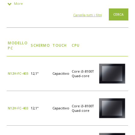
More
Cancella tutti i filtri
MODELLO
SCHERMO
TOUCH
CPU
PC
Core i3-8100T
N12H-FC-403
12,1"
Capacitivo
Quad-core
Core i3-8100T
N12H-FC-403
12,1"
Capacitivo
Quad-core