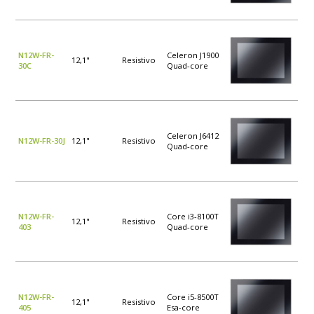
N12W-FR-
Celeron J1900
12,1"
Resistivo
30C
Quad-core
Celeron J6412
N12W-FR-30J
12,1"
Resistivo
Quad-core
N12W-FR-
Core i3-8100T
12,1"
Resistivo
403
Quad-core
N12W-FR-
Core i5-8500T
12,1"
Resistivo
405
Esa-core