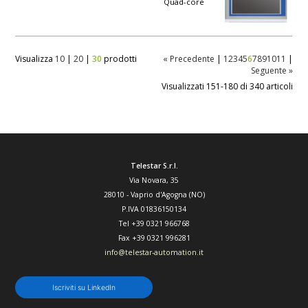
Quad-core
Visualizza
10
|
20
|
30
prodotti
« Precedente
|
1
2
3
4
5
6
7
8
9
10
11
|
Seguente »
Visualizzati 151-180 di 340 articoli
Telestar S.r.l.
Via Novara, 35
28010
-
Vaprio d'Agogna (NO)
P.IVA 01836150134
Tel
+39 0321 966768
Fax
+39 0321 996281
info@telestar-automation.it
Iscriviti su LinkedIn