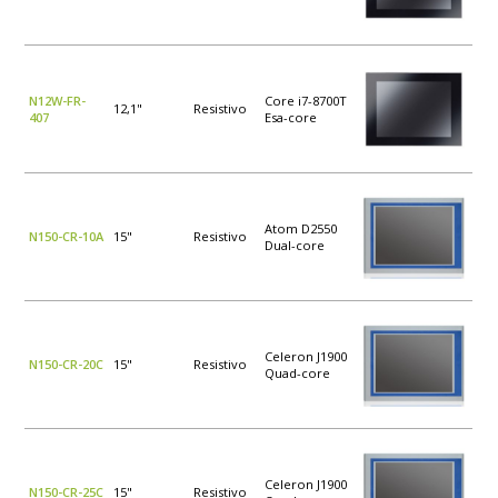
N12W-FR-
Core i7-8700T
12,1"
Resistivo
407
Esa-core
Atom D2550
N150-CR-10A
15"
Resistivo
Dual-core
Celeron J1900
N150-CR-20C
15"
Resistivo
Quad-core
Celeron J1900
N150-CR-25C
15"
Resistivo