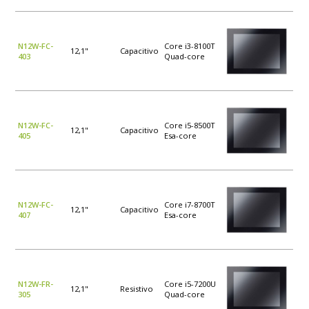
N12W-FC-
Core i3-8100T
12,1"
Capacitivo
403
Quad-core
N12W-FC-
Core i5-8500T
12,1"
Capacitivo
405
Esa-core
N12W-FC-
Core i7-8700T
12,1"
Capacitivo
407
Esa-core
N12W-FR-
Core i5-7200U
12,1"
Resistivo
305
Quad-core