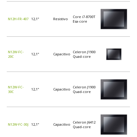
Core i7-8700T
N12H-FR-407
12,1"
Resistivo
Esa-core
N12W-FC-
Celeron J1900
12,1"
Capacitivo
20C
Quad-core
N12W-FC-
Celeron J1900
12,1"
Capacitivo
30C
Quad-core
Celeron J6412
N12W-FC-30J
12,1"
Capacitivo
Quad-core