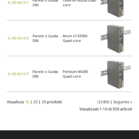
Parete o Guida
Celeron N3350 Dual-
IL-00-AG12-C
DIN
core
Parete o Guida
Atom x7-E3950
IL-00-AG12-D
DIN
Quad-core
Parete o Guida
Pentium N4200
IL-00-AG12-P
DIN
Quad-core
Visualizza
10
|
20
|
30
prodotti
1
2
3
4
5
6
|
Seguente »
Visualizzati 1-10 di 559 articoli