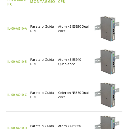
MONTAGGIO
CPU
PC
Parete o Guida
Atom x5-E3930 Dual-
IL-00-AG10-A
DIN
core
Parete o Guida
Atom x5-E3940
IL-00-AG10-B
DIN
Quad-core
Parete o Guida
Celeron N3350 Dual-
IL-00-AG10-C
DIN
core
Parete o Guida
Atom x7-E3950
IL-00-AG10-D