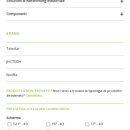
Soluzioni di Networking Industriale
Componenti
BRAND
Telestar
JHCTECH
Nodka
PRODOTTO NON TROVATO?
Non riesci a trovare la tipologia di prodotto
desiderato?
Contattaci
Filtra la lista in base alle caratteristiche
Schermo
12,1" - 4:3
15" - 4:3
17" - 4:3