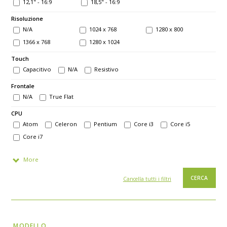
12,1" - 16:9
18,5" - 16:9
Risoluzione
N/A
1024 x 768
1280 x 800
1366 x 768
1280 x 1024
Touch
Capacitivo
N/A
Resistivo
Frontale
N/A
True Flat
CPU
Atom
Celeron
Pentium
Core i3
Core i5
Core i7
More
Cancella tutti i filtri
MODELLO