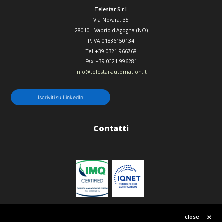
Telestar S.r.l.
Via Novara, 35
28010
-
Vaprio d'Agogna (NO)
P.IVA 01836150134
Tel
+39 0321 966768
Fax
+39 0321 996281
info@telestar-automation.it
Iscriviti su LinkedIn
Contatti
Politica qualità
close