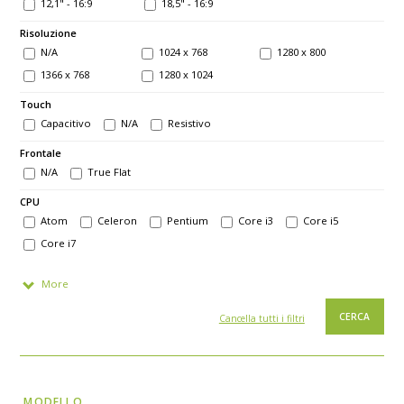
12,1" - 16:9
18,5" - 16:9
Risoluzione
N/A
1024 x 768
1280 x 800
1366 x 768
1280 x 1024
Touch
Capacitivo
N/A
Resistivo
Frontale
N/A
True Flat
CPU
Atom
Celeron
Pentium
Core i3
Core i5
Core i7
More
Cancella tutti i filtri
MODELLO