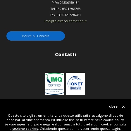
P.IVA 01836150134
Tel
+39 0321 966768
Fax
+39 0321 996281
info@telestar-automation.it
Iscriviti su LinkedIn
Contatti
Politica qualità
close
Questo sito o gli strumenti terzi da questo utilizzati si avvalgono di cookie
necessari al funzionamento ed utili alle finalità illustrate nella cookie policy.
© Copyright 2018 | All Rights Reserved | Telestar srl P.IVA IT01836150134 | Powered by Tripla
Se vuoi saperne di piú o negare il consenso a tutti o ad alcuni cookie, consulta
W + Telestar
la
sezione cookies
. Chiudendo questo banner, scorrendo questa pagina,