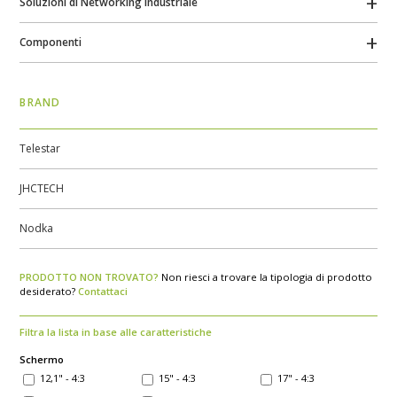
Soluzioni di Networking Industriale
Componenti
BRAND
Telestar
JHCTECH
Nodka
PRODOTTO NON TROVATO?
Non riesci a trovare la tipologia di prodotto
desiderato?
Contattaci
Filtra la lista in base alle caratteristiche
Schermo
12,1" - 4:3
15" - 4:3
17" - 4:3