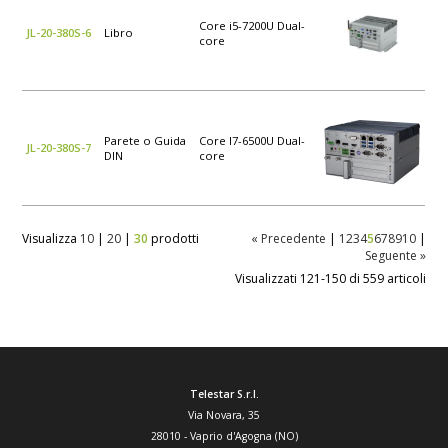
Core i5-7200U Dual-
JL-20-380S-6
Libro
core
Parete o Guida
Core I7-6500U Dual-
JL-20-380S-7
DIN
core
Visualizza
10
|
20
|
30
prodotti
« Precedente
|
1
2
3
4
5
6
7
8
9
10
|
Seguente »
Visualizzati 121-150 di 559 articoli
Telestar S.r.l.
Via Novara, 35
28010
-
Vaprio d'Agogna (NO)