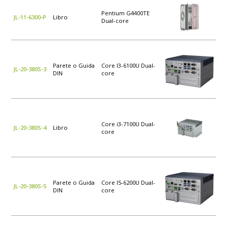
Pentium G4400TE
JL-11-6300-P
Libro
Dual-core
Parete o Guida
Core I3-6100U Dual-
JL-20-380S-3
DIN
core
Core i3-7100U Dual-
JL-20-380S-4
Libro
core
Parete o Guida
Core I5-6200U Dual-
JL-20-380S-5
DIN
core