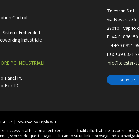
Telestar S.r.l.
otion Control
Via Novara, 35
28010
-
Vaprio 
C e Sistemi Embedded
P.IVA 01836150
Networking Industriale
Tel
+39 0321 9
Fax
+39 0321 9
ORE PC INDUSTRIALI
info@telestar-a
tuo Panel PC
Iscriviti s
tuo Box PC
36150134 | Powered by Tripla W +
kie necessari al funzionamento ed utili alle finalità illustrate nella cookie polic
ner, scorrendo questa pagina, cliccando su un link o proseguendo la navigazion