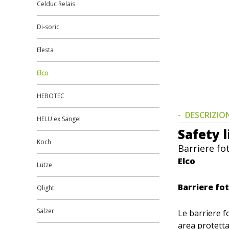
Celduc Relais
Di-soric
Elesta
Elco
HEBOTEC
DESCRIZIO
HELU ex Sangel
Safety l
Koch
Barriere fo
Elco
Lütze
Barriere fo
Qlight
Sälzer
Le barriere f
area protetta