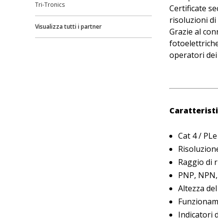
Tri-Tronics
Certificate s
risoluzioni 
Visualizza tutti i partner
Grazie al con
fotoelettrich
operatori dei
Caratteristi
Cat 4 / PLe
Risoluzio
Raggio di 
PNP, NPN,
Altezza de
Funzioname
Indicatori 