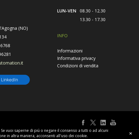
LUN-VEN
08.30 - 12.30
13.30 - 17.30
d'Agogna (NO)
INFO
134
66768
Informazioni
96281
Informativa privacy
utomation.it
Condizioni di vendita
u LinkedIn
y. Se vuoi saperne di piú o negare il consenso a tutti o ad alcuni
e in altra maniera, acconsenti all'uso dei cookie.