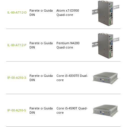
Parete o Guida
Atom x7-E3950
IL-00-AT12-D
DIN
Quad-core
Parete o Guida
Pentium N4200
IL-00-AT12-P
DIN
Quad-core
Parete o Guida
Core i3-4330TE Dual-
IP-00-A210-3
DIN
core
Parete o Guida
Core i5-4590T Quad-
IP-00-A210-5
DIN
core