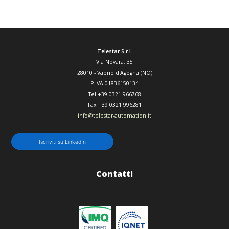
Telestar S.r.l.
Via Novara, 35
28010
-
Vaprio d'Agogna (NO)
P.IVA 01836150134
Tel
+39 0321 966768
Fax
+39 0321 996281
info@telestar-automation.it
Iscriviti su LinkedIn
Contatti