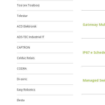
Tosi (ex Tosibox)
Telestar
Gateway Mult
ACD Elektronik
ADS-TEC Industrial IT
CAPTRON
IP67 e Sche
Celduc Relais
CODRA
Di-soric
Managed Swi
Easy Robotics
Elesta