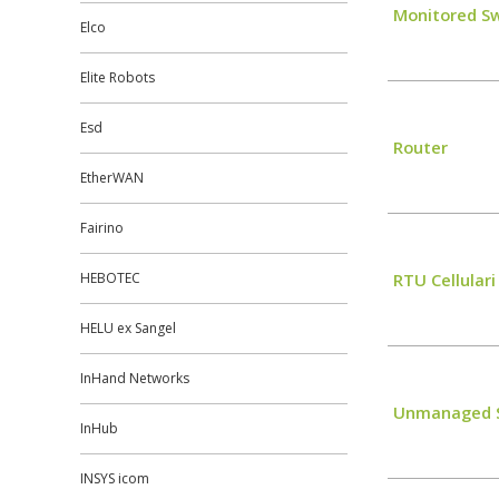
Monitored S
Elco
Elite Robots
Esd
Router
EtherWAN
Fairino
HEBOTEC
RTU Cellulari
HELU ex Sangel
InHand Networks
Unmanaged 
InHub
INSYS icom