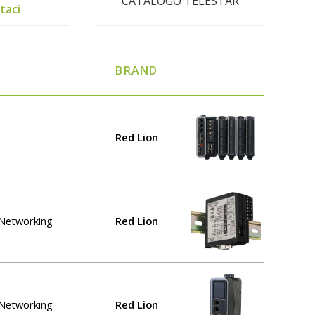
CATALOGO TELESTAR
taci
BRAND
Red Lion
l Networking
Red Lion
l Networking
Red Lion