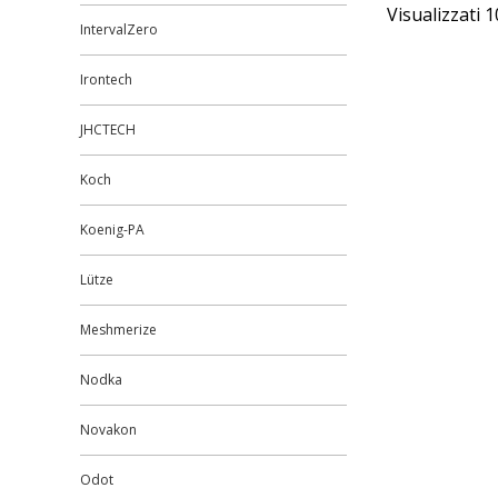
Visualizzati 1
IntervalZero
Irontech
JHCTECH
Koch
Koenig-PA
Lütze
Meshmerize
Nodka
Novakon
Odot