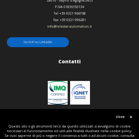
28010
-
Vaprio d'Agogna (NO)
P.IVA 01836150134
Tel
+39 0321 966768
Fax
+39 0321 996281
info@telestar-automation.it
Iscriviti su LinkedIn
Contatti
Politica qualità
close
Questo sito o gli strumenti terzi da questo utilizzati si avvalgono di cookie
necessari al funzionamento ed utili alle finalità illustrate nella cookie policy.
© Copyright 2018 | All Rights Reserved | Telestar srl P.IVA IT01836150134 | Powered by Tripla
Se vuoi saperne di piú o negare il consenso a tutti o ad alcuni cookie, consulta
W + Telestar