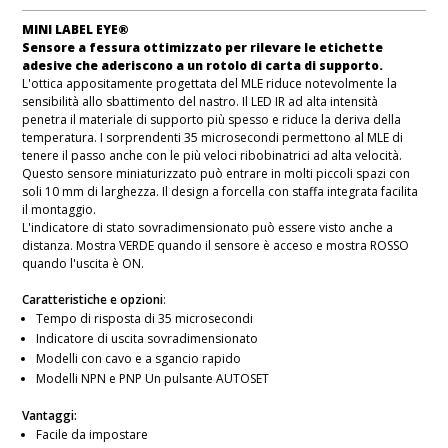
MINI LABEL EYE®
Sensore a fessura ottimizzato per rilevare le etichette
adesive che aderiscono a un rotolo di carta di supporto.
L'ottica appositamente progettata del MLE riduce notevolmente la
sensibilità allo sbattimento del nastro. Il LED IR ad alta intensità
penetra il materiale di supporto più spesso e riduce la deriva della
temperatura. I sorprendenti 35 microsecondi permettono al MLE di
tenere il passo anche con le più veloci ribobinatrici ad alta velocità.
Questo sensore miniaturizzato può entrare in molti piccoli spazi con
soli 10 mm di larghezza. Il design a forcella con staffa integrata facilita
il montaggio.
L'indicatore di stato sovradimensionato può essere visto anche a
distanza. Mostra VERDE quando il sensore è acceso e mostra ROSSO
quando l'uscita è ON.
Caratteristiche e opzioni
:
Tempo di risposta di 35 microsecondi
Indicatore di uscita sovradimensionato
Modelli con cavo e a sgancio rapido
Modelli NPN e PNP Un pulsante AUTOSET
Vantaggi:
Facile da impostare