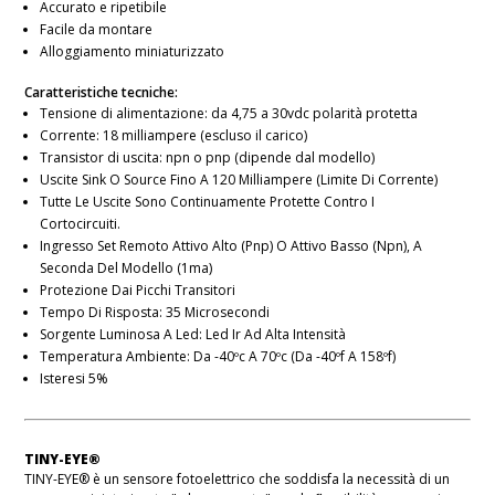
Accurato e ripetibile
Facile da montare
Alloggiamento miniaturizzato
Caratteristiche tecniche:
Tensione di alimentazione: da 4,75 a 30vdc polarità protetta
Corrente: 18 milliampere (escluso il carico)
Transistor di uscita: npn o pnp (dipende dal modello)
Uscite Sink O Source Fino A 120 Milliampere (Limite Di Corrente)
Tutte Le Uscite Sono Continuamente Protette Contro I
Cortocircuiti.
Ingresso Set Remoto Attivo Alto (Pnp) O Attivo Basso (Npn), A
Seconda Del Modello (1ma)
Protezione Dai Picchi Transitori
Tempo Di Risposta: 35 Microsecondi
Sorgente Luminosa A Led: Led Ir Ad Alta Intensità
Temperatura Ambiente: Da -40ºc A 70ºc (Da -40ºf A 158ºf)
Isteresi 5%
TINY-EYE®
TINY-EYE® è un sensore fotoelettrico che soddisfa la necessità di un