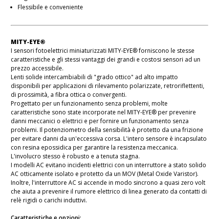
Flessibile e conveniente
MITY-EYE®
I sensori fotoelettrici miniaturizzati MITY-EYE® forniscono le stesse
caratteristiche e gli stessi vantaggi dei grandi e costosi sensori ad un
prezzo accessibile.
Lenti solide intercambiabili di "grado ottico" ad alto impatto
disponibili per applicazioni di rilevamento polarizzate, retroriflettenti,
di prossimità, a fibra ottica o convergenti.
Progettato per un funzionamento senza problemi, molte
caratteristiche sono state incorporate nel MITY-EYE® per prevenire
danni meccanici o elettrici e per fornire un funzionamento senza
problemi. Il potenziometro della sensibilità è protetto da una frizione
per evitare danni da un'eccessiva corsa. L'intero sensore è incapsulato
con resina epossidica per garantire la resistenza meccanica.
L'involucro stesso è robusto e a tenuta stagna.
I modelli AC evitano incidenti elettrici con un interruttore a stato solido
AC otticamente isolato e protetto da un MOV (Metal Oxide Varistor).
Inoltre, l'interruttore AC si accende in modo sincrono a quasi zero volt
che aiuta a prevenire il rumore elettrico di linea generato da contatti di
relè rigidi o carichi induttivi.
Caratteristiche e opzioni: