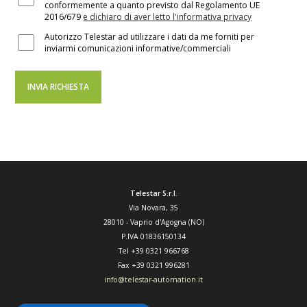
conformemente a quanto previsto dal Regolamento UE
2016/679
e dichiaro di aver letto l'informativa privacy
Autorizzo Telestar ad utilizzare i dati da me forniti per
inviarmi comunicazioni informative/commerciali
Telestar S.r.l.
Via Novara, 35
28010
-
Vaprio d'Agogna (NO)
P.IVA 01836150134
Tel
+39 0321 966768
Fax
+39 0321 996281
info@telestar-automation.it