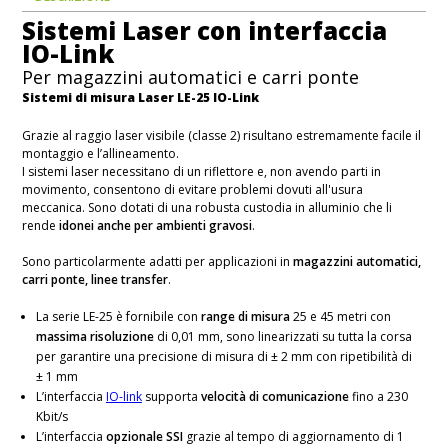
Sistemi Laser con interfaccia
IO-Link
Per magazzini automatici e carri ponte
Sistemi di misura Laser LE-25 IO-Link
Grazie al raggio laser visibile (classe 2) risultano estremamente facile il
montaggio e l’allineamento.
I sistemi laser necessitano di un riflettore e, non avendo parti in
movimento, consentono di evitare problemi dovuti all'usura
meccanica. Sono dotati di una robusta custodia in alluminio che li
rende
idonei anche per ambienti gravosi
.
Sono particolarmente adatti per applicazioni in
magazzini automatici,
carri ponte, linee transfer
.
La serie LE-25 è fornibile con
range di misura
25 e 45 metri con
massima risoluzione
di 0,01 mm, sono linearizzati su tutta la corsa
per garantire una precisione di misura di ± 2 mm con ripetibilità di
± 1 mm
L’interfaccia
IO-link
supporta
velocità di comunicazione
fino a 230
Kbit/s
L’interfaccia
opzionale SSI
grazie al tempo di aggiornamento di 1