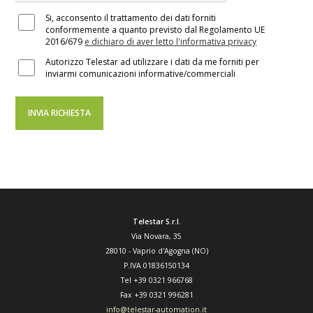
Si, acconsento il trattamento dei dati forniti
conformemente a quanto previsto dal Regolamento UE
2016/679
e dichiaro di aver letto l'informativa privacy
Autorizzo Telestar ad utilizzare i dati da me forniti per
inviarmi comunicazioni informative/commerciali
Telestar S.r.l.
Via Novara, 35
28010
-
Vaprio d'Agogna (NO)
P.IVA 01836150134
Tel
+39 0321 966768
Fax
+39 0321 996281
info@telestar-automation.it