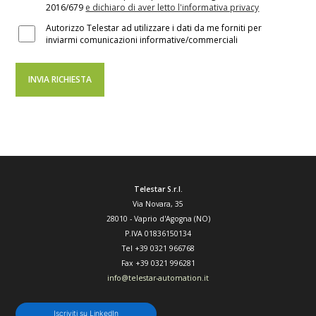
2016/679
e dichiaro di aver letto l'informativa privacy
Autorizzo Telestar ad utilizzare i dati da me forniti per
inviarmi comunicazioni informative/commerciali
Telestar S.r.l.
Via Novara, 35
28010
-
Vaprio d'Agogna (NO)
P.IVA 01836150134
Tel
+39 0321 966768
Fax
+39 0321 996281
info@telestar-automation.it
Iscriviti su LinkedIn