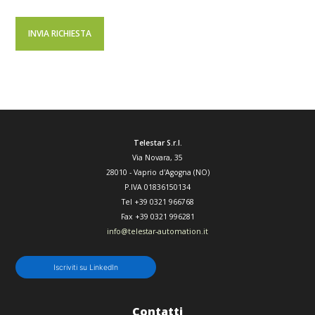
Telestar S.r.l.
Via Novara, 35
28010
-
Vaprio d'Agogna (NO)
P.IVA 01836150134
Tel
+39 0321 966768
Fax
+39 0321 996281
info@telestar-automation.it
Iscriviti su LinkedIn
Contatti