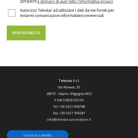
2016/679
e dichiaro di aver letto l'informativa privacy
Autorizzo Telestar ad utilizzare i dati da me forniti per
inviarmi comunicazioni informative/commerciali
Telestar S.r.l.
Via Novara, 35
28010
-
Vaprio d'Agogna (NO)
P.IVA 01836150134
Tel
+39 0321 966768
Fax
+39 0321 996281
info@telestar-automation.it
Iscriviti su LinkedIn