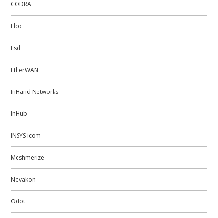
CODRA
Elco
Esd
EtherWAN
InHand Networks
InHub
INSYS icom
Meshmerize
Novakon
Odot