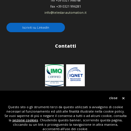
Tel
+39 0321 966768
Fax
+39 0321 996281
info@telestar-automation.it
Iscriviti su LinkedIn
Contatti
Politica qualità
close
Questo sito o gli strumenti terzi da questo utilizzati si avvalgono di cookie
necessari al funzionamento ed utili alle finalità illustrate nella cookie policy.
© Copyright 2018 | All Rights Reserved | Telestar srl P.IVA IT01836150134 | Powered by Tripla
Se vuoi saperne di piú o negare il consenso a tutti o ad alcuni cookie, consulta
W + Telestar
la
sezione cookies
. Chiudendo questo banner, scorrendo questa pagina,
cliccando su un link o proseguendo la navigazione in altra maniera,
acconsenti all'uso dei cookie.