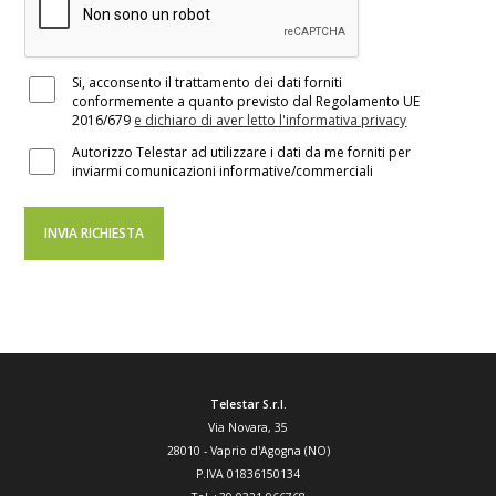
Si, acconsento il trattamento dei dati forniti
conformemente a quanto previsto dal Regolamento UE
2016/679
e dichiaro di aver letto l'informativa privacy
Autorizzo Telestar ad utilizzare i dati da me forniti per
inviarmi comunicazioni informative/commerciali
Telestar S.r.l.
Via Novara, 35
28010
-
Vaprio d'Agogna (NO)
P.IVA 01836150134