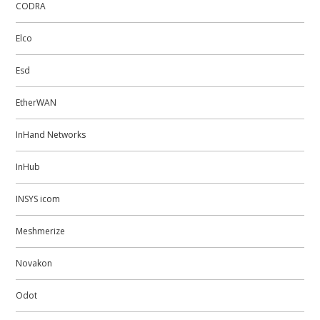
CODRA
Elco
Esd
EtherWAN
InHand Networks
InHub
INSYS icom
Meshmerize
Novakon
Odot