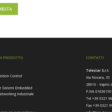
DI PRODOTTO
CONTATTI
Telestar S.r.l.
otion Control
Via Novara, 35
28010
-
Vaprio 
C e Sistemi Embedded
P.IVA 01836150
Networking Industriale
Tel
+39 0321 9
Fax
+39 0321 9