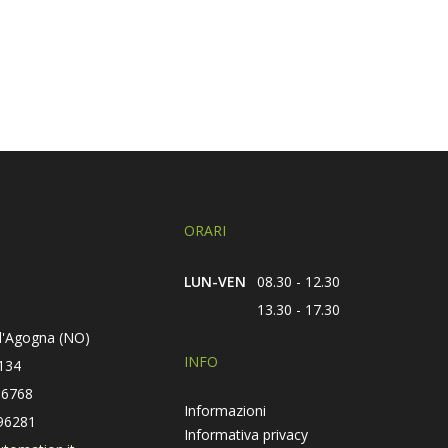
ORARI
LUN-VEN
08.30 - 12.30
13.30 - 17.30
d'Agogna (NO)
INFO
134
66768
Informazioni
96281
Informativa privacy