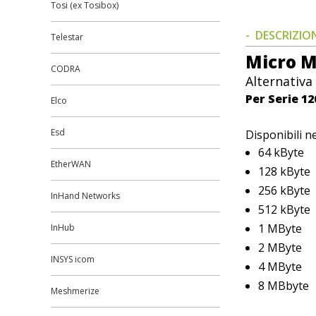
Tosi (ex Tosibox)
DESCRIZIO
Telestar
Micro M
CODRA
Alternativa
Per Serie 12
Elco
Esd
Disponibili ne
64 kByte
EtherWAN
128 kByte
256 kByte
InHand Networks
512 kByte
1 MByte
InHub
2 MByte
INSYS icom
4 MByte
8 MBbyte
Meshmerize