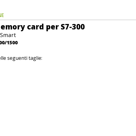
NE
emory card per S7-300
 Smart
00/1500
lle seguenti taglie: