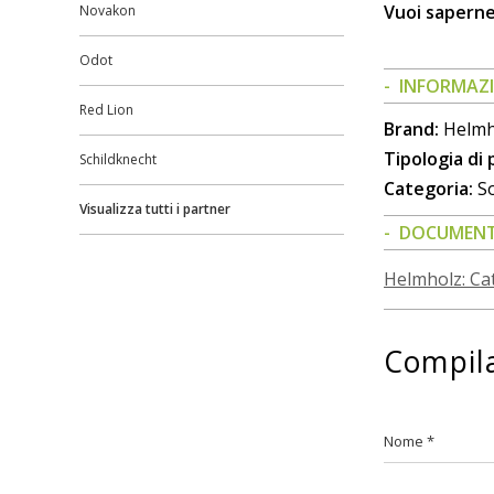
Vuoi saperne
Novakon
Odot
INFORMAZI
Red Lion
Brand:
Helmh
Tipologia di
Schildknecht
Categoria:
So
Visualizza tutti i partner
DOCUMENT
Helmholz: Ca
Compila