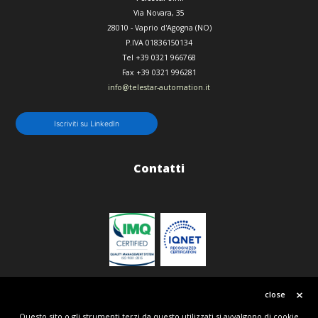
Via Novara, 35
28010
-
Vaprio d'Agogna (NO)
P.IVA 01836150134
Tel
+39 0321 966768
Fax
+39 0321 996281
info@telestar-automation.it
Iscriviti su LinkedIn
Contatti
Politica qualità
close
Questo sito o gli strumenti terzi da questo utilizzati si avvalgono di cookie