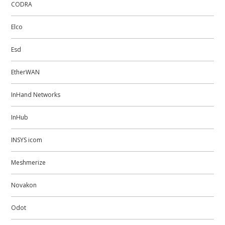
CODRA
Elco
Esd
EtherWAN
InHand Networks
InHub
INSYS icom
Meshmerize
Novakon
Odot