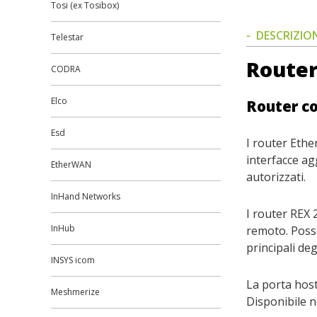
Tosi (ex Tosibox)
DESCRIZIO
Telestar
Router
CODRA
Elco
Router co
Esd
I router Ethe
interfacce ag
EtherWAN
autorizzati.
InHand Networks
I router REX 
InHub
remoto. Posso
principali deg
INSYS icom
La porta hos
Meshmerize
Disponibile n