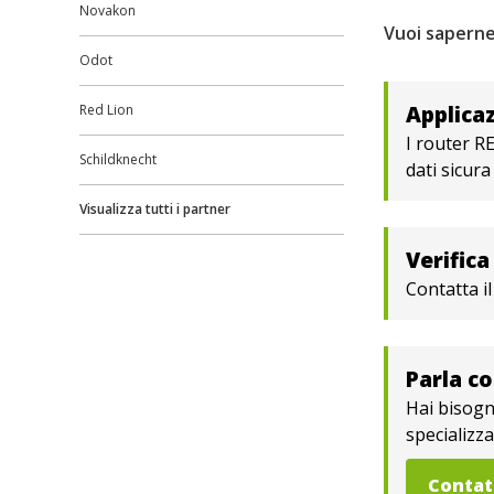
Novakon
Vuoi saperne
Odot
Applicaz
Red Lion
I router R
Schildknecht
dati sicura
Visualizza tutti i partner
Verifica
Contatta i
Parla c
Hai bisogn
specializza
Contat