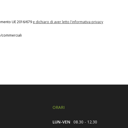
olamento UE 2016/679
e dichiaro di aver letto l'informativa privacy
ve/commerciali
ORARI
LUN-VEN
08.30 - 12.30