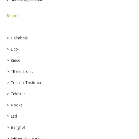
Brand
Helmholz
Elco
Kinco
TR electronic
Tosi (ex Tosibox)
Telestar
Nodka
Esd
Berghof
InHand Networks