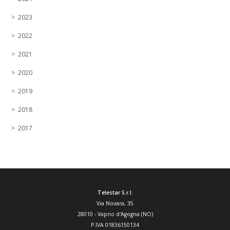
2023
2022
2021
2020
2019
2018
2017
Telestar S.r.l.
Via Novara, 35
28010
-
Vaprio d'Agogna (NO)
P.IVA 01836150134