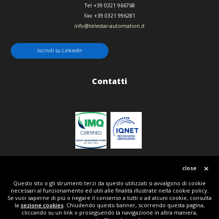
Tel
+39 0321 966768
Fax
+39 0321 996281
info@telestar-automation.it
Iscriviti su LinkedIn
Contatti
Politica qualità
close
Questo sito o gli strumenti terzi da questo utilizzati si avvalgono di cookie
necessari al funzionamento ed utili alle finalità illustrate nella cookie policy.
© Copyright 2018 | All Rights Reserved | Telestar srl P.IVA IT01836150134 | Powered by Tripla
Se vuoi saperne di piú o negare il consenso a tutti o ad alcuni cookie, consulta
W + Telestar
la
sezione cookies
. Chiudendo questo banner, scorrendo questa pagina,
cliccando su un link o proseguendo la navigazione in altra maniera,