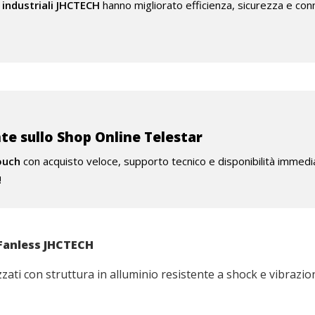
 industriali JHCTECH
hanno migliorato efficienza, sicurezza e conne
nte sullo Shop Online Telestar
ouch
con acquisto veloce, supporto tecnico e disponibilità immedi
!
 Fanless JHCTECH
zzati con struttura in alluminio resistente a shock e vibraz