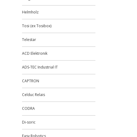
Helmholz
Tosi (ex Tosibox)
Telestar
ACD Elektronik
ADS-TEC Industrial IT
CAPTRON
Celduc Relais
CODRA
Di-soric
Easy Robotics