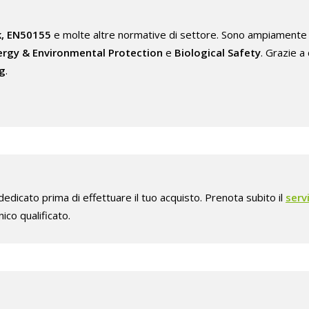
k, EN50155
e molte altre normative di settore. Sono ampiamente u
nergy & Environmental Protection
e
Biological Safety
. Grazie a
g
.
edicato prima di effettuare il tuo acquisto. Prenota subito il
serv
ico qualificato.