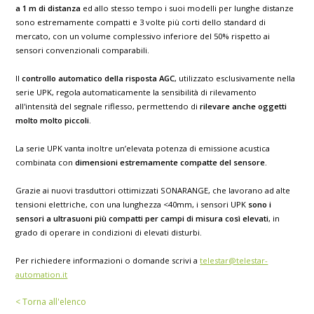
a 1 m di distanza
ed allo stesso tempo i suoi modelli per lunghe distanze
sono estremamente compatti e 3 volte più corti dello standard di
mercato, con un volume complessivo inferiore del 50% rispetto ai
sensori convenzionali comparabili.
Il
controllo automatico della risposta AGC
, utilizzato esclusivamente nella
serie UPK, regola automaticamente la sensibilità di rilevamento
all'intensità del segnale riflesso, permettendo di
rilevare anche oggetti
molto molto piccoli
.
La serie UPK vanta inoltre un’elevata potenza di emissione acustica
combinata con
dimensioni estremamente compatte del sensore.
Grazie ai nuovi trasduttori ottimizzati SONARANGE, che lavorano ad alte
tensioni elettriche, con una lunghezza <40mm, i sensori UPK
sono i
sensori a ultrasuoni più compatti per campi di misura così elevati
, in
grado di operare in condizioni di elevati disturbi.
Per richiedere informazioni o domande scrivi a
telestar@telestar-
automation.it
< Torna all'elenco