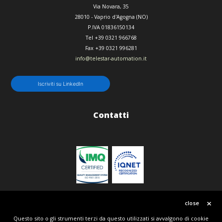
Via Novara, 35
28010
-
Vaprio d'Agogna (NO)
P.IVA 01836150134
Tel
+39 0321 966768
Fax
+39 0321 996281
info@telestar-automation.it
Iscriviti su LinkedIn
Contatti
Politica qualità
close
Questo sito o gli strumenti terzi da questo utilizzati si avvalgono di cookie