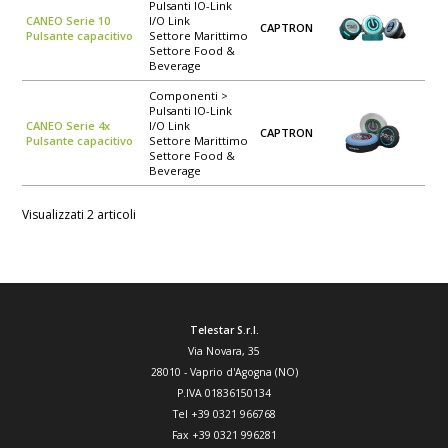
Pulsanti IO-Link
CANEO Serie 10
I/O Link
CAPTRON
Pulsante capacitivo
Settore Marittimo
Settore Food &
Beverage
Componenti >
Pulsanti IO-Link
CANEO Serie 4x
I/O Link
CAPTRON
Pulsante capacitivo
Settore Marittimo
Settore Food &
Beverage
Visualizzati 2 articoli
Telestar S.r.l.
Via Novara, 35
28010
-
Vaprio d'Agogna (NO)
P.IVA 01836150134
Tel
+39 0321 966768
Fax
+39 0321 996281