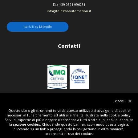
Fax
+39 0321 996281
info@telestar-automation.it
Iscriviti su LinkedIn
Contatti
Politica qualità
close
Questo sito o gli strumenti terzi da questo utilizzati si avvalgono di cookie
necessari al funzionamento ed utili alle finalità illustrate nella cookie policy.
© Copyright 2018 | All Rights Reserved | Telestar srl P.IVA IT01836150134 | Powered by Tripla
Se vuoi saperne di piú o negare il consenso a tutti o ad alcuni cookie, consulta
W + Telestar
la
sezione cookies
. Chiudendo questo banner, scorrendo questa pagina,
cliccando su un link o proseguendo la navigazione in altra maniera,
acconsenti all'uso dei cookie.