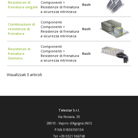
Resistenze di
Componenti >
Koch
frenatura singole
Resistenze di frenatura
a sicurezza intrinseca
Componenti
Combinazioni di
Componenti >
resistenze di
Koch
Resistenze di frenatura
frenatura
a sicurezza intrinseca
Componenti
Resistenze di
Componenti >
frenatura
Koch
Resistenze di frenatura
Siemens
a sicurezza intrinseca
Visualizzati 3 articoli
Telestar S.r.l.
Via Novara, 35
28010
-
Vaprio d'Agogna (NO)
P.IVA 01836150134
Tel
+39 0321 966768