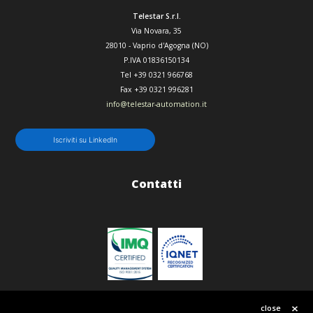
Telestar S.r.l.
Via Novara, 35
28010
-
Vaprio d'Agogna (NO)
P.IVA 01836150134
Tel
+39 0321 966768
Fax
+39 0321 996281
info@telestar-automation.it
Iscriviti su LinkedIn
Contatti
Politica qualità
close