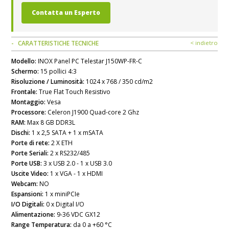
Contatta un Esperto
CARATTERISTICHE TECNICHE
< indietro
Modello:
INOX Panel PC Telestar J150WP-FR-C
Schermo:
15 pollici 4:3
Risoluzione / Luminosità:
1024 x 768 / 350 cd/m2
Frontale:
True Flat Touch Resistivo
Montaggio:
Vesa
Processore:
Celeron J1900 Quad-core 2 Ghz
RAM:
Max 8 GB DDR3L
Dischi:
1 x 2,5 SATA + 1 x mSATA
Porte di rete:
2 X ETH
Porte Seriali:
2 x RS232/485
Porte USB:
3 x USB 2.0 - 1 x USB 3.0
Uscite Video:
1 x VGA - 1 x HDMI
Webcam:
NO
Espansioni:
1 x miniPCIe
I/O Digitali:
0 x Digital I/O
Alimentazione:
9-36 VDC GX12
Range Temperatura:
da 0 a +60 °C