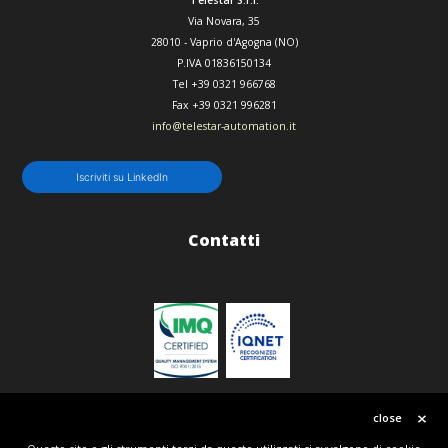
Telestar S.r.l.
Via Novara, 35
28010
-
Vaprio d'Agogna (NO)
P.IVA 01836150134
Tel
+39 0321 966768
Fax
+39 0321 996281
info@telestar-automation.it
Iscriviti su LinkedIn
Contatti
Politica qualità
close