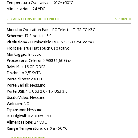
Temperatura Operativa di 0°C~+50°C
Alimentazione 24 VDC
CARATTERISTICHE TECNICHE
< indietro
Modello:
Operation Panel PC Telestar T173-FC-K5C
Schermo:
17,3 pollici 16:9
Risoluzione / Luminosità:
1920 x 1080 / 250 cd/m2
Frontale:
True Flat Touch Capacitivo
Montaggio:
Braccio
Processore:
Celeron 2980U 1,60 Ghz
RAM:
Max 16 GB DDR3
Dischi:
1 x 2,5' SATA
Porte di rete:
2 X ETH
Porte Seriali:
Nessuno
Porte USB:
1 x USB 2.0 - 1 x USB 3.0
Uscite Video:
Nessuno
Webcam:
NO
Espansioni:
Nessuno
I/O Digitali:
0 x Digital I/O
Alimentazione:
24 VDC
Range Temperatura:
da 0 a +50 °C