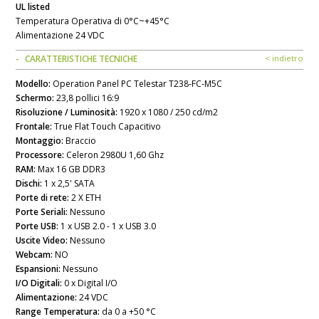
UL listed
Temperatura Operativa di 0°C~+45°C
Alimentazione 24 VDC
CARATTERISTICHE TECNICHE
< indietro
Modello:
Operation Panel PC Telestar T238-FC-M5C
Schermo:
23,8 pollici 16:9
Risoluzione / Luminosità:
1920 x 1080 / 250 cd/m2
Frontale:
True Flat Touch Capacitivo
Montaggio:
Braccio
Processore:
Celeron 2980U 1,60 Ghz
RAM:
Max 16 GB DDR3
Dischi:
1 x 2,5' SATA
Porte di rete:
2 X ETH
Porte Seriali:
Nessuno
Porte USB:
1 x USB 2.0 - 1 x USB 3.0
Uscite Video:
Nessuno
Webcam:
NO
Espansioni:
Nessuno
I/O Digitali:
0 x Digital I/O
Alimentazione:
24 VDC
Range Temperatura:
da 0 a +50 °C