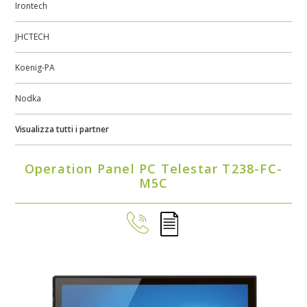
Irontech
JHCTECH
Koenig-PA
Nodka
Visualizza tutti i partner
Operation Panel PC Telestar T238-FC-
M5C