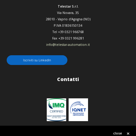
Telestar S.r.l.
Via Novara, 35
28010
-
Vaprio d'Agogna (NO)
P.IVA 01836150134
Tel
+39 0321 966768
Fax
+39 0321 996281
info@telestar-automation.it
Iscriviti su LinkedIn
Contatti
Politica qualità
close