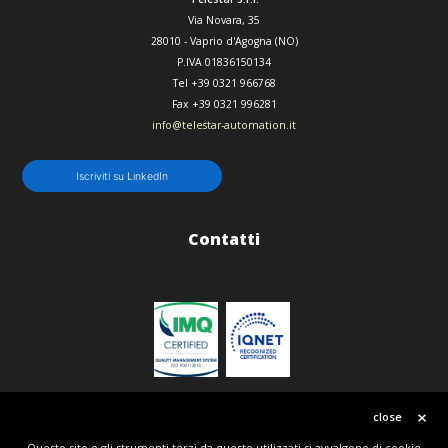
Via Novara, 35
28010
-
Vaprio d'Agogna (NO)
P.IVA 01836150134
Tel
+39 0321 966768
Fax
+39 0321 996281
info@telestar-automation.it
Iscriviti su LinkedIn
Contatti
Politica qualità
close
Questo sito o gli strumenti terzi da questo utilizzati si avvalgono di cookie