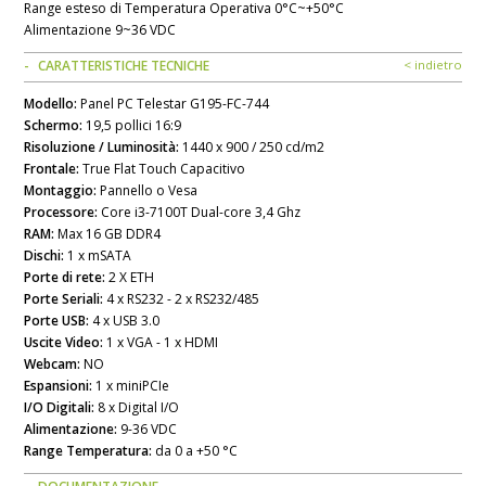
Range esteso di Temperatura Operativa 0°C~+50°C
Alimentazione 9~36 VDC
CARATTERISTICHE TECNICHE
< indietro
Modello:
Panel PC Telestar G195-FC-744
Schermo:
19,5 pollici 16:9
Risoluzione / Luminosità:
1440 x 900 / 250 cd/m2
Frontale:
True Flat Touch Capacitivo
Montaggio:
Pannello o Vesa
Processore:
Core i3-7100T Dual-core 3,4 Ghz
RAM:
Max 16 GB DDR4
Dischi:
1 x mSATA
Porte di rete:
2 X ETH
Porte Seriali:
4 x RS232 - 2 x RS232/485
Porte USB:
4 x USB 3.0
Uscite Video:
1 x VGA - 1 x HDMI
Webcam:
NO
Espansioni:
1 x miniPCIe
I/O Digitali:
8 x Digital I/O
Alimentazione:
9-36 VDC
Range Temperatura:
da 0 a +50 °C