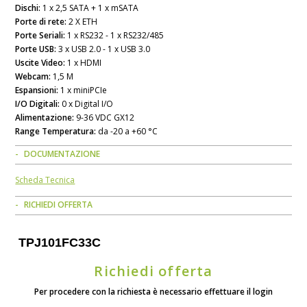
Dischi:
1 x 2,5 SATA + 1 x mSATA
Porte di rete:
2 X ETH
Porte Seriali:
1 x RS232 - 1 x RS232/485
Porte USB:
3 x USB 2.0 - 1 x USB 3.0
Uscite Video:
1 x HDMI
Webcam:
1,5 M
Espansioni:
1 x miniPCIe
I/O Digitali:
0 x Digital I/O
Alimentazione:
9-36 VDC GX12
Range Temperatura:
da -20 a +60 °C
DOCUMENTAZIONE
Scheda Tecnica
RICHIEDI OFFERTA
TPJ101FC33C
Richiedi offerta
Per procedere con la richiesta è necessario effettuare il login