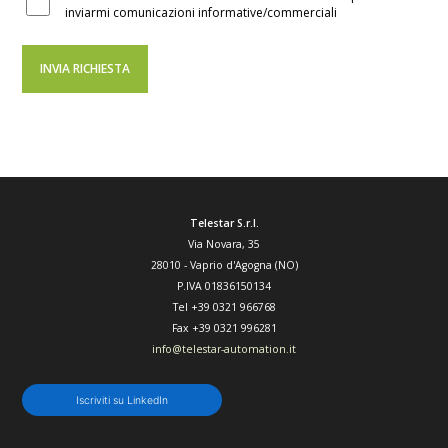
inviarmi comunicazioni informative/commerciali
Telestar S.r.l.
Via Novara, 35
28010
-
Vaprio d'Agogna (NO)
P.IVA 01836150134
Tel
+39 0321 966768
Fax
+39 0321 996281
info@telestar-automation.it
Iscriviti su LinkedIn