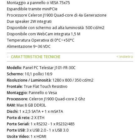
Montaggio a pannello o VESA 75x75
Espandibile tramite miniPCIe
Processore Celeron J1900 Quad-core di 4a Generazione
Due speaker 2W integrati
Disponibile con schermo ad alta luminosità 500 cd/m2
Disponibile com WebCam integrata 1,5 M
Temperatura Operativa di 0°C~+50°C
Alimentazione 9~36 VDC
CARATTERISTICHE TECNICHE
< indietro
Modello:
Panel PC Telestar J101-FR-30C
Schermo:
10,1 pollici 16:9
Risoluzione / Luminosità:
1280 x 800 / 350 cd/m2
Frontale:
True Flat Touch Resistivo
Montaggio:
Pannello o Vesa
Processore:
Celeron J1900 Quad-core 2 Ghz
RAM:
Max 8 GB DDR3L
Dischi:
1 x 2,5 SATA + 1 x mSATA
Porte di rete:
2 X ETH
Porte Seriali:
1 x RS232 - 1 x RS232/485
Porte USB:
3 x USB 2.0 - 1 x USB 3.0
Uscite Video:
1 x HDMI