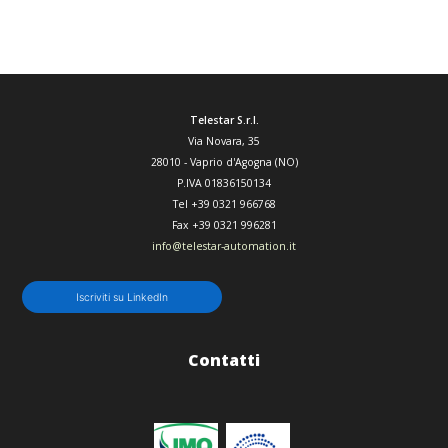
Telestar S.r.l.
Via Novara, 35
28010
-
Vaprio d'Agogna (NO)
P.IVA 01836150134
Tel
+39 0321 966768
Fax
+39 0321 996281
info@telestar-automation.it
Iscriviti su LinkedIn
Contatti