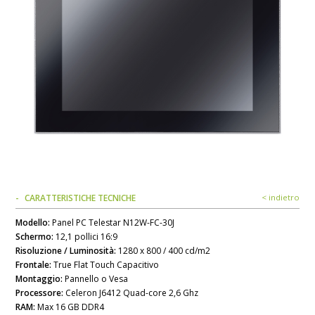
CARATTERISTICHE TECNICHE
< indietro
Modello:
Panel PC Telestar N12W-FC-30J
Schermo:
12,1 pollici 16:9
Risoluzione / Luminosità:
1280 x 800 / 400 cd/m2
Frontale:
True Flat Touch Capacitivo
Montaggio:
Pannello o Vesa
Processore:
Celeron J6412 Quad-core 2,6 Ghz
RAM:
Max 16 GB DDR4