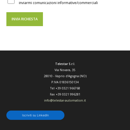
inviarmi comunicazioni informative/commerciali
Telestar S.r.l.
Via Novara, 35
28010
-
Vaprio d'Agogna (NO)
P.IVA 01836150134
Tel
+39 0321 966768
Fax
+39 0321 996281
info@telestar-automation.it
Iscriviti su LinkedIn