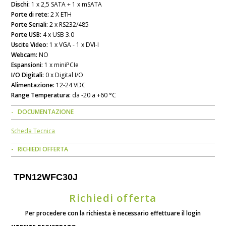
Dischi:
1 x 2,5 SATA + 1 x mSATA
Porte di rete:
2 X ETH
Porte Seriali:
2 x RS232/485
Porte USB:
4 x USB 3.0
Uscite Video:
1 x VGA - 1 x DVI-I
Webcam:
NO
Espansioni:
1 x miniPCIe
I/O Digitali:
0 x Digital I/O
Alimentazione:
12-24 VDC
Range Temperatura:
da -20 a +60 °C
DOCUMENTAZIONE
Scheda Tecnica
RICHIEDI OFFERTA
TPN12WFC30J
Richiedi offerta
Per procedere con la richiesta è necessario effettuare il login