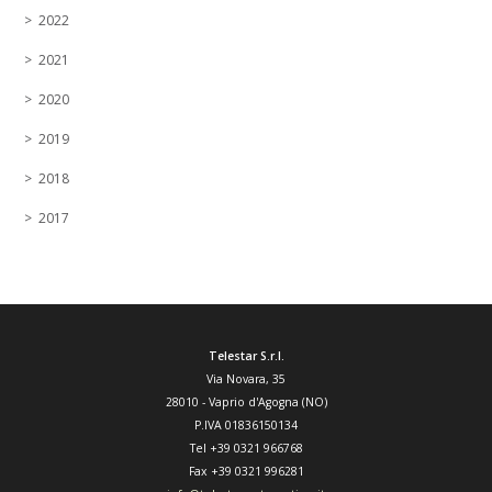
2022
2021
2020
2019
2018
2017
Telestar S.r.l.
Via Novara, 35
28010
-
Vaprio d'Agogna (NO)
P.IVA 01836150134
Tel
+39 0321 966768
Fax
+39 0321 996281