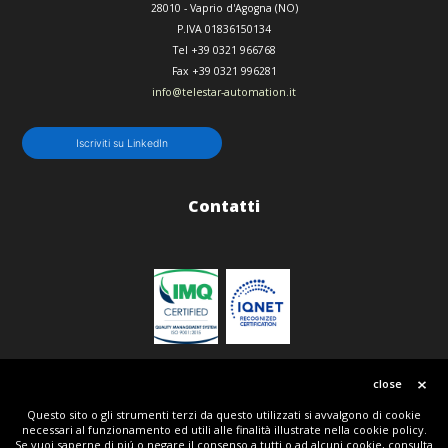
28010
-
Vaprio d'Agogna (NO)
P.IVA 01836150134
Tel
+39 0321 966768
Fax
+39 0321 996281
info@telestar-automation.it
Iscriviti su LinkedIn
Contatti
Politica qualità
close
Questo sito o gli strumenti terzi da questo utilizzati si avvalgono di cookie
necessari al funzionamento ed utili alle finalità illustrate nella cookie policy.
© Copyright 2018 | All Rights Reserved | Telestar srl P.IVA IT01836150134 | Powered by Tripla
Se vuoi saperne di piú o negare il consenso a tutti o ad alcuni cookie, consulta
W + Telestar