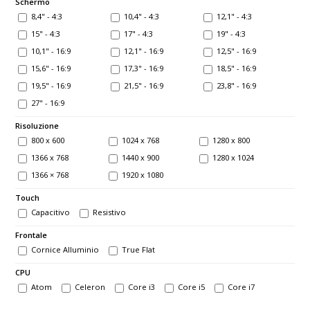
Schermo
8,4" - 4:3
10,4" - 4:3
12,1" - 4:3
15" - 4:3
17" - 4:3
19" - 4:3
10,1" - 16:9
12,1" - 16:9
12,5" - 16:9
15,6" - 16:9
17,3" - 16:9
18,5" - 16:9
19,5" - 16:9
21,5" - 16:9
23,8" - 16:9
27" - 16:9
Risoluzione
800 x 600
1024 x 768
1280 x 800
1366 x 768
1440 x 900
1280 x 1024
1366 × 768
1920 x 1080
Touch
Capacitivo
Resistivo
Frontale
Cornice Alluminio
True Flat
CPU
Atom
Celeron
Core i3
Core i5
Core i7